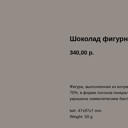
Шоколад фигурны
340,00
р.
Купить
Фигура, выполненная из колум
70%, в форме погонов генерал
украшена символическим бант
lwh: 47x97x7 mm
Weight: 50 g