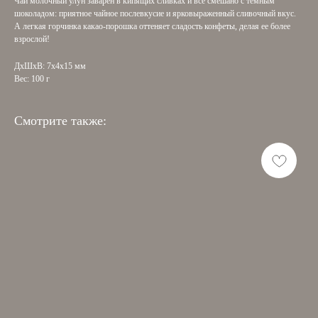
Чай молочный улун заварен в кипящих сливках и все смешано с темным
шоколадом: приятное чайное послевкусие и ярковыраженный сливочный вкус.
А легкая горчинка какао-порошка оттеняет сладость конфеты, делая ее более
взрослой!
ДxШxВ: 7x4x15 мм
Вес: 100 г
Смотрите также: