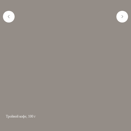
Тройной кофе, 100 г
Кон
наб